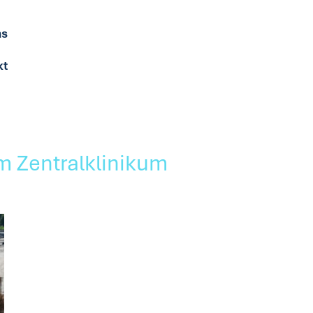
ns
kt
am Zentralklinikum