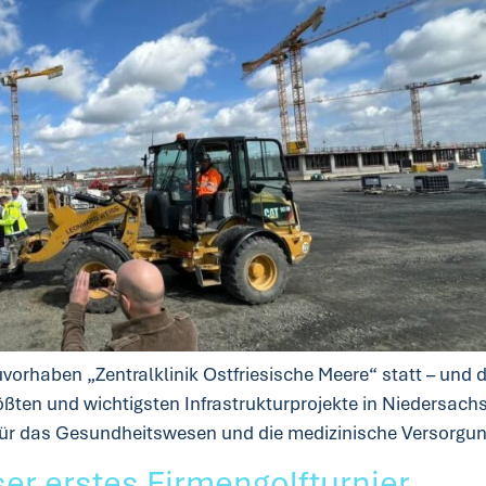
vorhaben „Zentralklinik Ostfriesische Meere“ statt – und 
ten und wichtigsten Infrastrukturprojekte in Niedersachse
le für das Gesundheitswesen und die medizinische Versorgu
ser erstes Firmengolfturnier