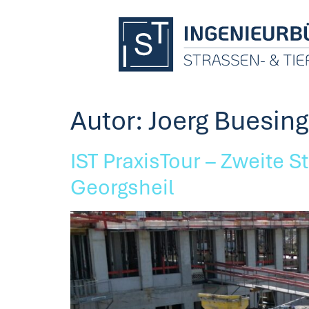
Autor:
Joerg Buesing
IST PraxisTour – Zweite 
Georgsheil