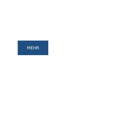
ERSCHLIESSUNG G
EWERBEGEBIET „
BRANTEREI“
MEHR