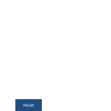
RADWEG STALFÖRDER
STRASSE
MEHR