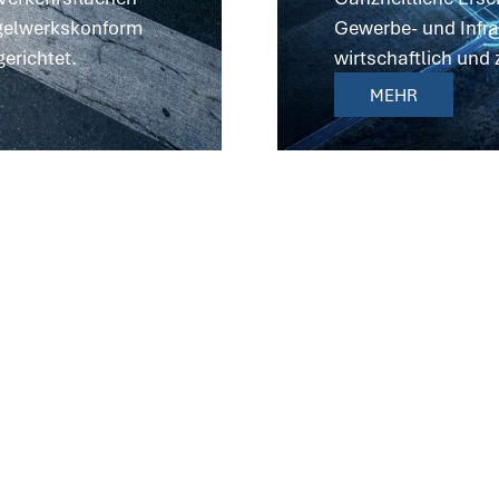
regelwerkskonform
Gewerbe- und Infras
erichtet.
wirtschaftlich und 
MEHR