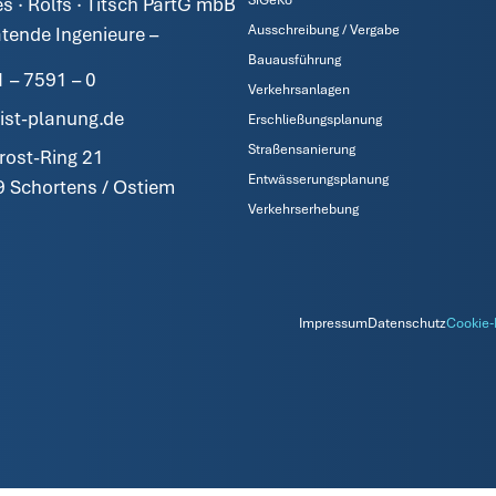
es · Rolfs · Titsch PartG mbB
Ausschreibung / Vergabe
atende Ingenieure –
Bauausführung
 – 7591 – 0
Verkehrsanlagen
ist-planung.de
Erschließungsplanung
Straßensanierung
rost-Ring 21
Entwässerungsplanung
 Schortens / Ostiem
Verkehrserhebung
Impressum
Datenschutz
Cookie-