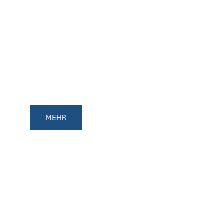
VERKEHRSSITUATION
AN DER CHRISTIAN-
SCHNEIDER SCHULE
MEHR