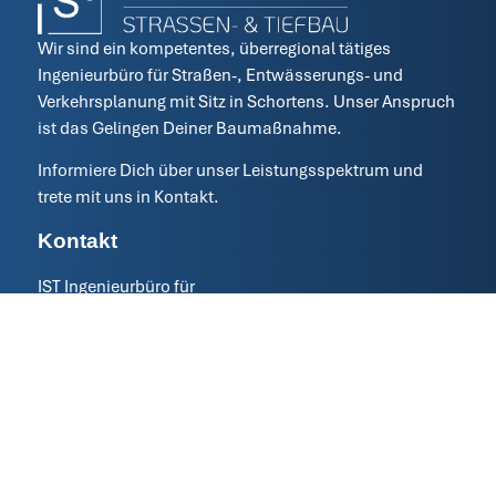
Wir sind ein kompetentes, überregional tätiges
Ingenieurbüro für Straßen-, Entwässerungs- und
Verkehrsplanung mit Sitz in Schortens. Unser Anspruch
ist das Gelingen Deiner Baumaßnahme.
Informiere Dich über unser Leistungsspektrum und
trete mit uns in Kontakt.
Kontakt
IST Ingenieurbüro für
Straßen- und Tiefbau
Tjardes · Rolfs · Titsch PartG mbB
– Beratende Ingenieure –
04461 – 7591 – 0
info@ist-planung.de
Nordfrost-Ring 21